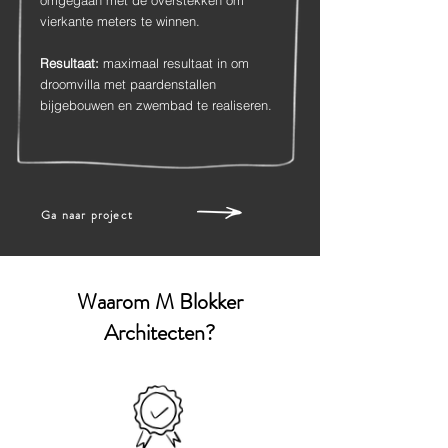
omgegaan met de overstekken om
vierkante meters te winnen.​
Resultaat:
maximaal resultaat in om
droomvilla met paardenstallen
bijgebouwen en zwembad te realiseren.
Ga naar project
Waarom M Blokker
Architecten?