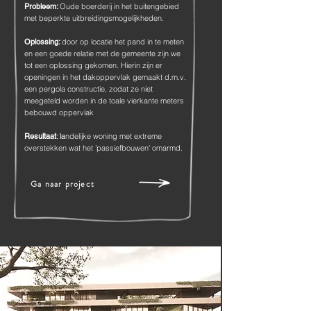
Probleem:
Oude boerderij in het buitengebied
met beperkte uitbreidingsmogelijkheden.
Oplossing:
door op locatie het pand in te meten
en een goede relatie met de gemeente zijn we
tot een oplossing gekomen. Hierin zijn er
openingen in het dakoppervlak gemaakt d.m.v.
een pergola constructie, zodat ze niet
meegeteld worden in de toale vierkante meters
bebouwd oppervlak
Resultaat
: la
ndelijke woning met extreme
overstekken wat het 'passiefbouwen' omarmd.
Ga naar project