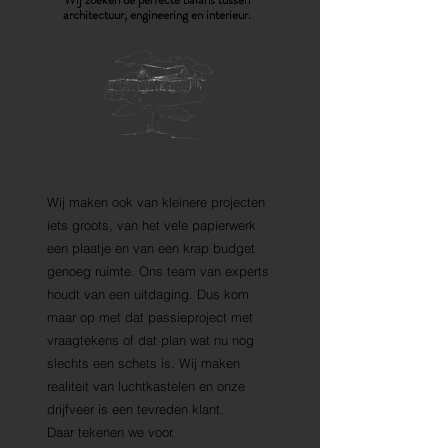
architectuur, engineering en interieur.
UW DROOMPROJECT...
daar tekenen we voor
Wij maken ook van kleinere projecten
iets groots, van het vele papierwerk
een plaatje en van een krap budget
genoeg ruimte. Ons team van experts
houdt van een uitdaging. Dus kom
maar op met dat passieproject met
vraagtekens of dat plan wat nu nog
slechts een schets is. Wij maken
realiteit van luchtkastelen en onze
drijfveer is een tevreden klant.
Daar tekenen we voor.