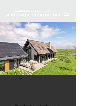
M Blokker Architecten
ELK PROJECT IS UNIEK, GROOT OF KLEIN.
Wij zoeken de perfecte balans tussen