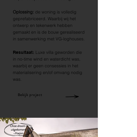
Oplossing:
de woning is volledig
geprefabriceerd. Waarbij wij het
ontwerp en tekenwerk hebben
gemaakt en is de bouw gerealiseerd
in samenwerking met VG-loghouses.
Luxe villa geworden die
Resultaat:
in no-time wind en waterdicht was,
waarbij er geen consessies in het
materialisering en/of omvang nodig
was.
Bekijk project
Onze droom is
uitgekomen!
-Marjon-