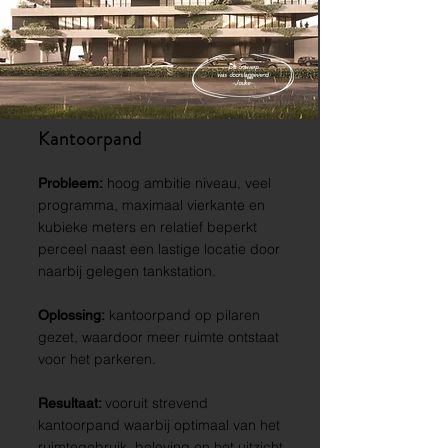
Dit ontwerp
was doorslaggevend.
-Jouke-
Kantoorpand
hoog ambitie niveau, v
eel
Probleem:
programma, maximaal vierkante en
kubieke meters en relatief beperkt
perceel naast een lastige locatie door
naarbij gelegen tankstation.
kantoorpand op pilaren
Oplossing:
gezet, waardoor meer ruimte ontstaat
voor het parkeren.
vooruit strevend
Resultaat:
kantoorpand waarbij optimaal van het
ruimtegebruik, beleving en het uitzicht