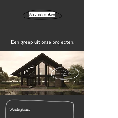
Afspraak maken
Een greep uit onze projecten.
Geen makkelijk project om
erdoor te krijgen. C
hapeau!
-Gideon-
Woningbouw