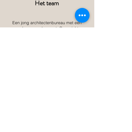
Het team
Een jong architectenbureau met een
ondernemende geest. Opgericht
vanuit de overtuiging om het anders
te doen, hebben we een frisse blik op
het vak en zetten we ons af van de
rechtlijnigheid binnen de branche.
Creatief in de hele keten van concept
tot realisatie en met een sterke
toewijding aan het leveren van de
juiste oplossing voor iedere
opdrachtgever. Wij willen meer
betekenen. En daar tekenen we voor.
Om deze missie uit te voeren, zijn we
bewapend met een uitgebalanceerd
team van experts op elk vakgebied,
brede ervaring binnen innovatieve
technieken en een sterk netwerk ter
ondersteuning. Geen verbouwing is te