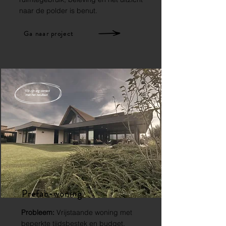
naar de polder is benut.
Ga naar project
We zijn erg verrast
met
het resultaat
Prefab-woning
Probleem:
Vrijstaande woning met
beperkte tijdsbestek en budget.