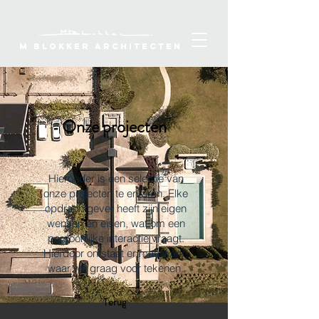
M Blokker Architecten
Onze projecten
Hieronder is een selectie van
onze projecten te ervaren. Elke
opdrachtgever heeft zijn eigen
wensen en eisen, wat om een
persoonlijke interactie vraagt.
Hierdoor ontstaat er maatwerk,
waar we graag voor tekenen.​​
Terug