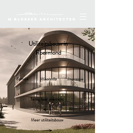
M Blokker Architecten
Utiliteitsbouw in
Roermond
Eemdijk
Woonvilla
Impressie
Terug naar overzicht
Meer utiliteitsbouw